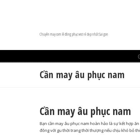
Chuyên may com lê đồng phục vest rẻ đẹp nhất Sai gon
G
Cần may âu phục nam
Navigation
Cần may âu phục nam
Bạn cần may âu phục nam hoàn hảo là sự kết hợp ăn ý
đông với gu thời trang thời thượng nếu chịu khó bỏ thờ