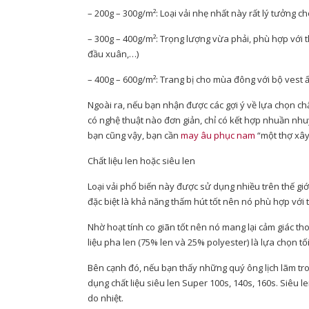
– 200g – 300g/m²: Loại vải nhẹ nhất này rất lý tưởng
– 300g – 400g/m²: Trọng lượng vừa phải, phù hợp với 
đầu xuân,…)
– 400g – 600g/m²: Trang bị cho mùa đông với bộ vest ấ
Ngoài ra, nếu bạn nhận được các gợi ý về lựa chọn chất
có nghệ thuật nào đơn giản, chỉ có kết hợp nhuần nh
bạn cũng vậy, bạn cần
may âu phục nam
“một thợ xây 
Chất liệu len hoặc siêu len
Loại vải phổ biến này được sử dụng nhiều trên thế gi
đặc biệt là khả năng thấm hút tốt nên nó phù hợp với t
Nhờ hoạt tính co giãn tốt nên nó mang lại cảm giác th
liệu pha len (75% len và 25% polyester) là lựa chọn tố
Bên cạnh đó, nếu bạn thấy những quý ông lịch lãm tro
dụng chất liệu siêu len Super 100s, 140s, 160s. Siêu l
do nhiệt.