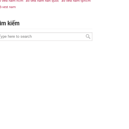
o vest nam hcm
áo vest nam hàn quốc
áo vest nam tphcm
ồ vest nam
ìm kiếm