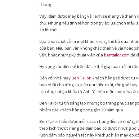
chúng.
Váy, đầm được may bằng vải lanh sẽ mang vẻ thanh lị
chu. Nhưng nếu tinh tế hơn trong việc lựa chọn màu 
sợ lỗi thời.
Lựa chọn chất vải là một khâu không thể bỏ qua nhưng
của bạn. Nếu bạn vẫn không chắc chắn về vải hoặc bất
vấn, hoặc những kỹ thuật viên của
bentailor.com
để c
Hy vọng các điều kể trên đã có thể giúp bạn trả lời 
Đến với nhà may
Ben Tailor
, khách hàng sẽ được tư v
hợp nhất cho từng sự kiện như tiệc cưới, công sở hay c
cấp được nhập khẩu từ Anh, Ý, thỏa mãn mọi yêu cầu v
Ben Tailor tự tin sáng tạo những bộ trang phục sang tr
nhiệm của khách hàng trong gần 30 năm qua.
Ben Tailor hiểu được mỗi khách hàng đều có những 
theo kích thước riêng để đảm bảo có được những bộ
luôn đảm bảo nguyên tắc này khi thực hiện may đo đ