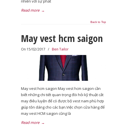
nhiên với sự phát
Read more
→
Back to Top
May vest hcm saigon
On 15/02/2017
/
Ben Tailor
May vest hcm saigon May vest hcm saigon cần
biết những chi tiết quan trọng đòi hỏi kỹ thuật cắt
may điêu luyện để có được bộ vest nam phù hợp
giúp tôn dáng cho các bạn.Việc chọn cửa hàng để
may vest HCM saigon cũng là
Read more
→