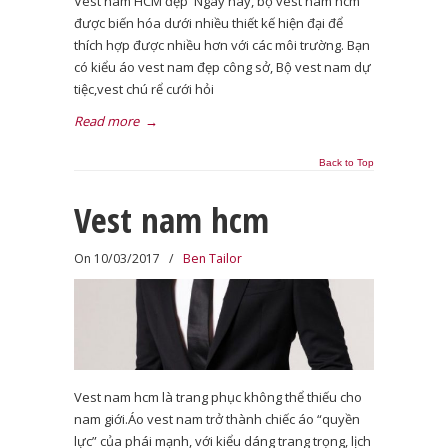
Vest nam HCM đẹp Ngày nay, bộ vest nam hcm
được biến hóa dưới nhiều thiết kế hiện đại để
thích hợp được nhiều hơn với các môi trường. Bạn
có kiểu áo vest nam đẹp công sở, Bộ vest nam dự
tiệc,vest chú rể cưới hỏi
Read more
→
Back to Top
Vest nam hcm
On 10/03/2017
/
Ben Tailor
Vest nam hcm là trang phục không thể thiếu cho
nam giới.Áo vest nam trở thành chiếc áo “quyền
lực” của phái mạnh, với kiểu dáng trang trọng, lịch