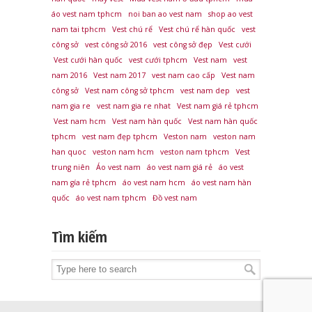
áo vest nam tphcm
noi ban ao vest nam
shop ao vest
nam tai tphcm
Vest chú rể
Vest chú rể hàn quốc
vest
công sở
vest công sở 2016
vest công sở đẹp
Vest cưới
Vest cưới hàn quốc
vest cưới tphcm
Vest nam
vest
nam 2016
Vest nam 2017
vest nam cao cấp
Vest nam
công sở
Vest nam công sở tphcm
vest nam dep
vest
nam gia re
vest nam gia re nhat
Vest nam giá rẻ tphcm
Vest nam hcm
Vest nam hàn quốc
Vest nam hàn quốc
tphcm
vest nam đẹp tphcm
Veston nam
veston nam
han quoc
veston nam hcm
veston nam tphcm
Vest
trung niên
Áo vest nam
áo vest nam giá rẻ
áo vest
nam gía rẻ tphcm
áo vest nam hcm
áo vest nam hàn
quốc
áo vest nam tphcm
Đồ vest nam
Tìm kiếm