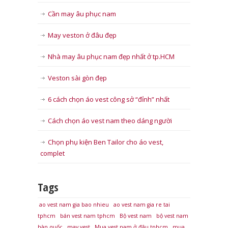
Cần may âu phục nam
May veston ở đâu đẹp
Nhà may âu phục nam đẹp nhất ở tp.HCM
Veston sài gòn đẹp
6 cách chọn áo vest công sở “đỉnh” nhất
Cách chọn áo vest nam theo dáng người
Chọn phụ kiện Ben Tailor cho áo vest,
complet
Tags
ao vest nam gia bao nhieu
ao vest nam gia re tai
tphcm
bán vest nam tphcm
Bộ vest nam
bộ vest nam
hàn quốc
may vest
Mua vest nam ở đâu tphcm
mua