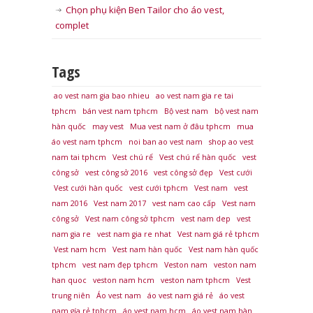
Chọn phụ kiện Ben Tailor cho áo vest,
complet
Tags
ao vest nam gia bao nhieu
ao vest nam gia re tai
tphcm
bán vest nam tphcm
Bộ vest nam
bộ vest nam
hàn quốc
may vest
Mua vest nam ở đâu tphcm
mua
áo vest nam tphcm
noi ban ao vest nam
shop ao vest
nam tai tphcm
Vest chú rể
Vest chú rể hàn quốc
vest
công sở
vest công sở 2016
vest công sở đẹp
Vest cưới
Vest cưới hàn quốc
vest cưới tphcm
Vest nam
vest
nam 2016
Vest nam 2017
vest nam cao cấp
Vest nam
công sở
Vest nam công sở tphcm
vest nam dep
vest
nam gia re
vest nam gia re nhat
Vest nam giá rẻ tphcm
Vest nam hcm
Vest nam hàn quốc
Vest nam hàn quốc
tphcm
vest nam đẹp tphcm
Veston nam
veston nam
han quoc
veston nam hcm
veston nam tphcm
Vest
trung niên
Áo vest nam
áo vest nam giá rẻ
áo vest
nam gía rẻ tphcm
áo vest nam hcm
áo vest nam hàn