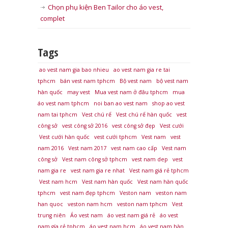
Chọn phụ kiện Ben Tailor cho áo vest,
complet
Tags
ao vest nam gia bao nhieu
ao vest nam gia re tai
tphcm
bán vest nam tphcm
Bộ vest nam
bộ vest nam
hàn quốc
may vest
Mua vest nam ở đâu tphcm
mua
áo vest nam tphcm
noi ban ao vest nam
shop ao vest
nam tai tphcm
Vest chú rể
Vest chú rể hàn quốc
vest
công sở
vest công sở 2016
vest công sở đẹp
Vest cưới
Vest cưới hàn quốc
vest cưới tphcm
Vest nam
vest
nam 2016
Vest nam 2017
vest nam cao cấp
Vest nam
công sở
Vest nam công sở tphcm
vest nam dep
vest
nam gia re
vest nam gia re nhat
Vest nam giá rẻ tphcm
Vest nam hcm
Vest nam hàn quốc
Vest nam hàn quốc
tphcm
vest nam đẹp tphcm
Veston nam
veston nam
han quoc
veston nam hcm
veston nam tphcm
Vest
trung niên
Áo vest nam
áo vest nam giá rẻ
áo vest
nam gía rẻ tphcm
áo vest nam hcm
áo vest nam hàn